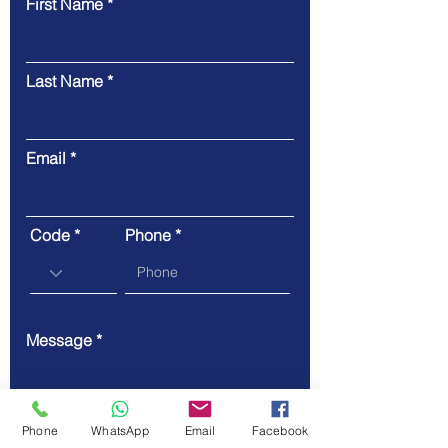
First Name
Contact Us
Last Name
Email
Code
Phone
Message
Phone
WhatsApp
Email
Facebook